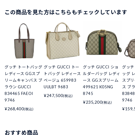
この商品を見た方はこちらもチェックしています
グッチ トートバッグ
グッチ GUCCI トー
グッチ GUCCI ショ
グッチ
レディース GGスプ
トバッグ レディース
ルダーバッグ レディ
ッグ 
リームキャンバス ブ
ベージュ 659983
ース GGスプリーム
スプリ
ラウン GUCCI
UULBT 9683
499621 K05NG
ス ブラ
834465 FAEOI
8745
83848
¥247,500
(税込)
9746
9746
¥235,200
(税込)
¥268,400
¥159,
(税込)
おすすめ商品