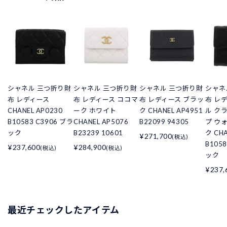
シャネル 三つ折り財
シャネル 三つ折り財
シャネル 三つ折り財
シャネ
布 レディース
布 レディース ココマ
布 レディース ブラッ
布 レ
CHANEL AP0230
ーク ホワイト
ク CHANEL AP4951
ル ク
B10583 C3906 ブラ
CHANEL AP5076
B22099 94305
プ ウ
ック
B23239 10601
ク CHA
¥271,700
(税込)
B105
¥237,600
¥284,900
(税込)
(税込)
ック
¥237,
最近チェックしたアイテム