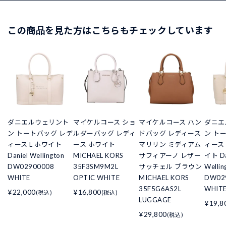
この商品を見た方はこちらもチェックしています
ダニエルウェリント
マイケルコース ショ
マイケルコース ハン
ダニエ
ン トートバッグ レデ
ルダーバッグ レディ
ドバッグ レディース
ン ト
ィース L ホワイト
ース ホワイト
マリリン ミディアム
ィース
Daniel Wellington
MICHAEL KORS
サフィアーノ レザー
イト Da
DW02900008
35F3SM9M2L
サッチェル ブラウン
Wellin
WHITE
OPTIC WHITE
MICHAEL KORS
DW02
35F5G6AS2L
WHIT
¥22,000
¥16,800
(税込)
(税込)
LUGGAGE
¥19,8
¥29,800
(税込)