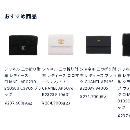
おすすめ商品
シャネル 三つ折り財
シャネル 三つ折り財
シャネル 三つ折り財
シャネ
布 レディース
布 レディース ココマ
布 レディース ブラッ
布 レ
CHANEL AP0230
ーク ホワイト
ク CHANEL AP4951
ル ク
B10583 C3906 ブラ
CHANEL AP5076
B22099 94305
プ ウ
ック
B23239 10601
ク CHA
¥271,700
(税込)
B105
¥237,600
¥284,900
(税込)
(税込)
ック
¥237,