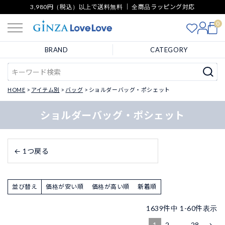
3,980円（税込）以上で送料無料 ｜ 全商品ラッピング対応
0
BRAND
CATEGORY
HOME
アイテム別
バッグ
ショルダーバッグ・ポシェット
ショルダーバッグ・ポシェット
← 1つ戻る
並び替え
価格が安い順
価格が高い順
新着順
1639
件中
1
-
60
件表示
1
2
…
28