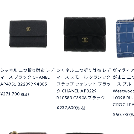
シャネル 三つ折り財布 レデ
シャネル 三つ折り財布 レデ
ヴィヴィ
ィース ブラック CHANEL
ィース スモール クラシック
がま口 三
AP4951 B22099 94305
フラップ ウォレット ブラッ
ース ブルー 
ク CHANEL AP0229
Westwoo
¥271,700
(税込)
B10583 C3906 ブラック
L0098 BL
CROC LE
¥237,600
(税込)
¥50,780
(