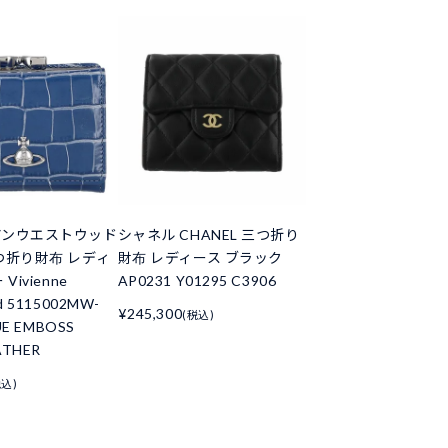
アンウエストウッド
シャネル CHANEL 三つ折り
つ折り財布 レディ
財布 レディース ブラック
Vivienne
AP0231 Y01295 C3906
d 5115002MW-
¥245,300
(税込)
UE EMBOSS
ATHER
税込)