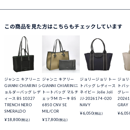
この商品を見た方はこちらもチェックしています
ジャンニ キアリーニ
ジャンニ キアリー
ジョリージョリ トー
ジョリ
GIANNI CHIARINI シ
GIANNI CHIARINIニ
トバッグ レディース
トバッ
ョルダーバッグ レデ
トートバッグ マルチ
ネイビー Jolie Joli
グレー Jo
ィース BS 10327
ェッラM カーキ BS
JJ-2026174-020
20261
TRENCH NERO
6850 CNV SE
NAVY
GRAY
SMERALDO
MIL/COR
¥6,050
¥6,05
(税込)
¥18,800
¥17,800
(税込)
(税込)