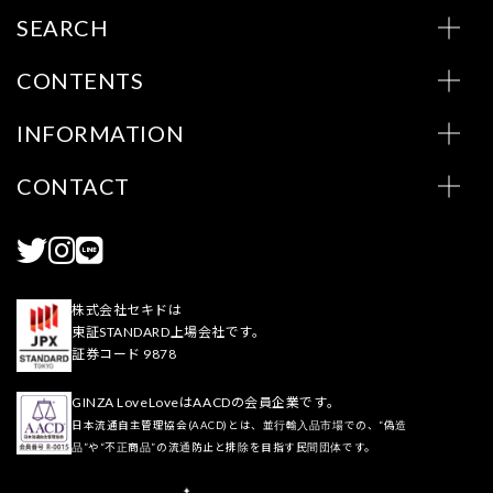
SEARCH
CONTENTS
INFORMATION
CONTACT
株式会社セキドは
東証STANDARD上場会社です。
証券コード 9878
GINZA LoveLoveはAACDの会員企業です。
日本流通自主管理協会(AACD)とは、並行輸入品市場での、“偽造
品”や“不正商品”の流通防止と排除を目指す民間団体です。