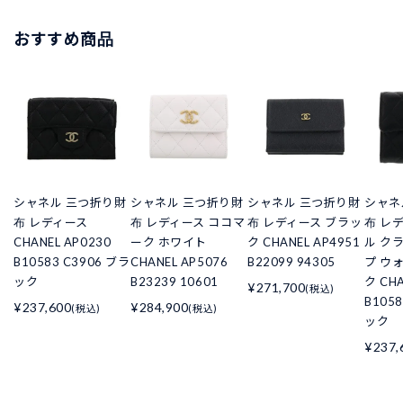
おすすめ商品
シャネル 三つ折り財
シャネル 三つ折り財
シャネル 三つ折り財
シャネ
布 レディース
布 レディース ココマ
布 レディース ブラッ
布 レ
CHANEL AP0230
ーク ホワイト
ク CHANEL AP4951
ル ク
B10583 C3906 ブラ
CHANEL AP5076
B22099 94305
プ ウ
ック
B23239 10601
ク CHA
¥271,700
(税込)
B105
¥237,600
¥284,900
(税込)
(税込)
ック
¥237,