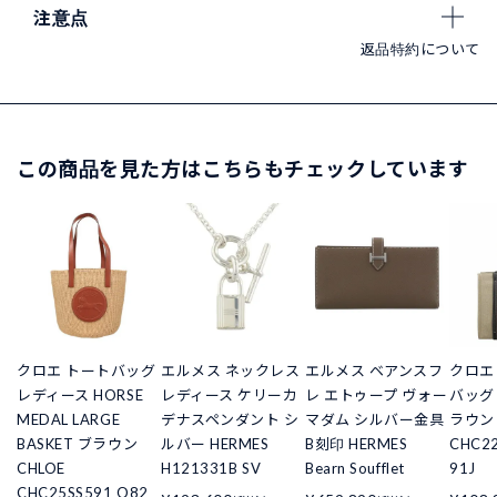
注意点
返品特約について
この商品を見た方はこちらもチェックしています
クロエ トートバッグ
エルメス ネックレス
エルメス ベアンスフ
クロエ 
レディース HORSE
レディース ケリーカ
レ エトゥープ ヴォー
バッグ
MEDAL LARGE
デナスペンダント シ
マダム シルバー金具
ラウン
BASKET ブラウン
ルバー HERMES
B刻印 HERMES
CHC22
CHLOE
H121331B SV
Bearn Soufflet
91J
CHC25SS591 O82