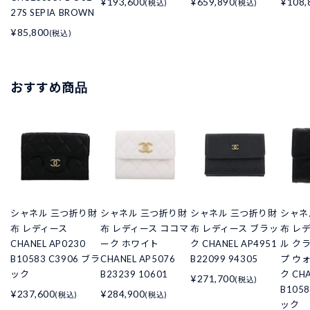
¥193,600
¥659,890
¥108,
(税込)
(税込)
27S SEPIA BROWN
¥85,800
(税込)
おすすめ商品
シャネル 三つ折り財
シャネル 三つ折り財
シャネル 三つ折り財
シャネ
布 レディース
布 レディース ココマ
布 レディース ブラッ
布 レ
CHANEL AP0230
ーク ホワイト
ク CHANEL AP4951
ル ク
B10583 C3906 ブラ
CHANEL AP5076
B22099 94305
プ ウ
ック
B23239 10601
ク CHA
¥271,700
(税込)
B105
¥237,600
¥284,900
(税込)
(税込)
ック