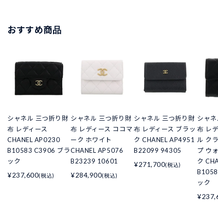
おすすめ商品
シャネル 三つ折り財
シャネル 三つ折り財
シャネル 三つ折り財
シャネ
布 レディース
布 レディース ココマ
布 レディース ブラッ
布 レ
CHANEL AP0230
ーク ホワイト
ク CHANEL AP4951
ル ク
B10583 C3906 ブラ
CHANEL AP5076
B22099 94305
プ ウ
ック
B23239 10601
ク CHA
¥271,700
(税込)
B105
¥237,600
¥284,900
(税込)
(税込)
ック
¥237,