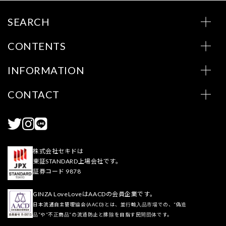
SEARCH
CONTENTS
INFORMATION
CONTACT
株式会社セキドは
東証STANDARD上場会社です。
証券コード 9878
GINZA LoveLoveはAACDの会員企業です。
日本流通自主管理協会(AACD)とは、並行輸入品市場での、“偽造
品”や“不正商品”の流通防止と排除を目指す民間団体です。