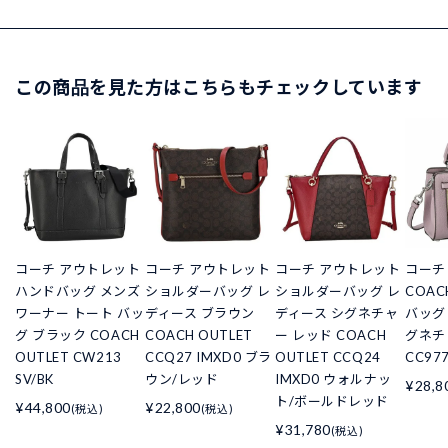
この商品を見た方はこちらもチェックしています
コーチ アウトレット
コーチ アウトレット
コーチ アウトレット
コーチ
ハンドバッグ メンズ
ショルダーバッグ レ
ショルダーバッグ レ
COA
ワーナー トート バッ
ディース ブラウン
ディース シグネチャ
バッグ
グ ブラック COACH
COACH OUTLET
ー レッド COACH
グネチ
OUTLET CW213
CCQ27 IMXD0 ブラ
OUTLET CCQ24
CC97
SV/BK
ウン/レッド
IMXD0 ウォルナッ
¥28,8
ト/ボールドレッド
¥44,800
¥22,800
(税込)
(税込)
¥31,780
(税込)