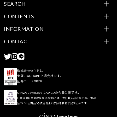
SEARCH
CONTENTS
INFORMATION
CONTACT
株式会社セキドは
東証STANDARD上場会社です。
証券コード 9878
GINZA LoveLoveはAACDの会員企業です。
日本流通自主管理協会(AACD)とは、並行輸入品市場での、“偽造
品”や“不正商品”の流通防止と排除を目指す民間団体です。