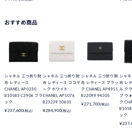
おすすめ商品
シャネル 三つ折り財
シャネル 三つ折り財
シャネル 三つ折り財
シャネ
布 レディース
布 レディース ココマ
布 レディース ブラッ
布 レ
CHANEL AP0230
ーク ホワイト
ク CHANEL AP4951
ル ク
B10583 C3906 ブラ
CHANEL AP5076
B22099 94305
プ ウ
ック
B23239 10601
ク CHA
¥271,700
(税込)
B105
¥237,600
¥284,900
(税込)
(税込)
ック
¥237,