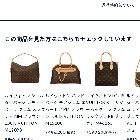
返品特約について
この商品を見た方はこちらもチェックしています
ルイヴィトン ショル
ルイヴィトン ハンド
ルイヴィトン LOUIS
ルイヴ
ダーバッグ レディー
バッグ モノグラム エ
VUITTON ショルダ
ダーバ
ス モノグラム スラウ
バーモア PM ブラウ
ーバッグ モノグラム
ム ディ
チィ MM ブラウン
ン LOUIS VUITTON
サックプラ BB ブラ
ブラウン
LOUIS VUITTON
M15208
ウン M46265
VUIT
M12098
フュー
¥486,200
¥398,200
(税込)
(税込)
¥449,900
¥419,
(税込)