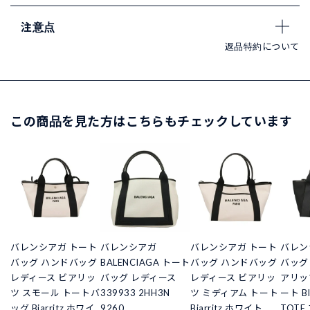
注意点
返品特約について
この商品を見た方はこちらもチェックしています
バレンシアガ トート
バレンシアガ
バレンシアガ トート
バレン
バッグ ハンドバッグ
BALENCIAGA トート
バッグ ハンドバッグ
バッグ
レディース ビアリッ
バッグ レディース
レディース ビアリッ
アリッ
ツ スモール トートバ
339933 2HH3N
ツ ミディアム トート
ート BI
ッグ Biarritz ホワイ
9260
Biarritz ホワイト
TOTE