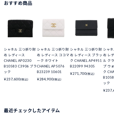
おすすめ商品
シャネル 三つ折り財
シャネル 三つ折り財
シャネル 三つ折り財
シャネ
布 レディース
布 レディース ココマ
布 レディース ブラッ
布 レ
CHANEL AP0230
ーク ホワイト
ク CHANEL AP4951
ル ク
B10583 C3906 ブラ
CHANEL AP5076
B22099 94305
プ ウ
ック
B23239 10601
ク CHA
¥271,700
(税込)
B105
¥237,600
¥284,900
(税込)
(税込)
ック
¥237,
最近チェックしたアイテム