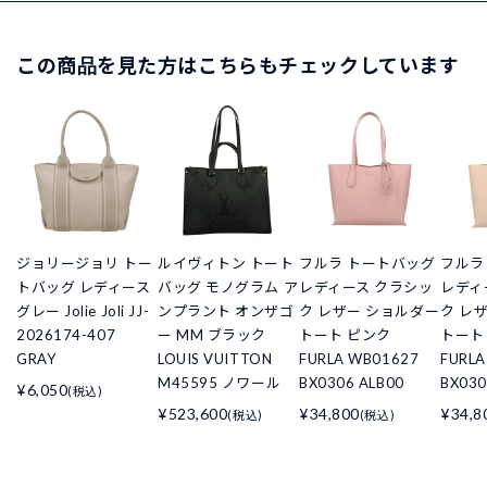
この商品を見た方はこちらもチェックしています
ジョリージョリ トー
ルイヴィトン トート
フルラ トートバッグ
フルラ
トバッグ レディース
バッグ モノグラム ア
レディース クラシッ
レディ
グレー Jolie Joli JJ-
ンプラント オンザゴ
ク レザー ショルダー
ク レ
2026174-407
ー MM ブラック
トート ピンク
トート
GRAY
LOUIS VUITTON
FURLA WB01627
FURLA
M45595 ノワール
BX0306 ALB00
BX030
¥6,050
(税込)
¥523,600
¥34,800
¥34,8
(税込)
(税込)