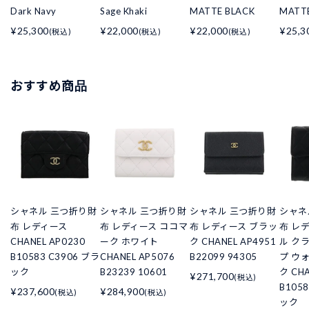
Dark Navy
Sage Khaki
MATTE BLACK
MATTE
¥25,300
¥22,000
¥22,000
¥25,3
(税込)
(税込)
(税込)
おすすめ商品
シャネル 三つ折り財
シャネル 三つ折り財
シャネル 三つ折り財
シャネ
布 レディース
布 レディース ココマ
布 レディース ブラッ
布 レ
CHANEL AP0230
ーク ホワイト
ク CHANEL AP4951
ル ク
B10583 C3906 ブラ
CHANEL AP5076
B22099 94305
プ ウ
ック
B23239 10601
ク CHA
¥271,700
(税込)
B105
¥237,600
¥284,900
(税込)
(税込)
ック