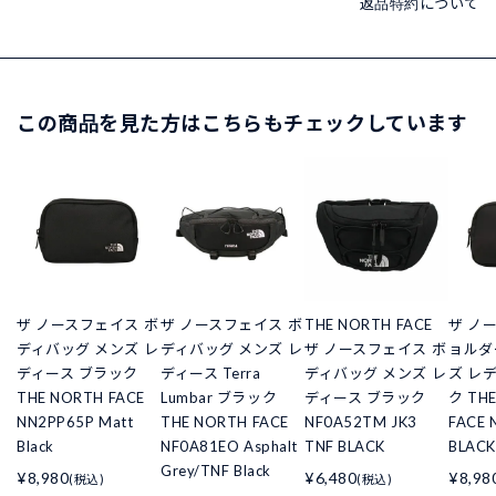
返品特約について
この商品を見た方はこちらもチェックしています
ザ ノースフェイス ボ
ザ ノースフェイス ボ
THE NORTH FACE
ザ ノ
ディバッグ メンズ レ
ディバッグ メンズ レ
ザ ノースフェイス ボ
ョルダ
ディース ブラック
ディース Terra
ディバッグ メンズ レ
ズ レ
THE NORTH FACE
Lumbar ブラック
ディース ブラック
ク TH
NN2PP65P Matt
THE NORTH FACE
NF0A52TM JK3
FACE 
Black
NF0A81EO Asphalt
TNF BLACK
BLACK
Grey/TNF Black
¥8,980
¥6,480
¥8,98
(税込)
(税込)