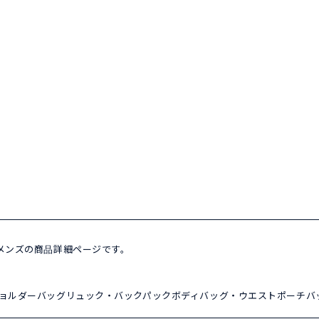
香水 メンズの商品詳細ページです。
ョルダーバッグ
リュック・バックパック
ボディバッグ・ウエストポーチ
バ