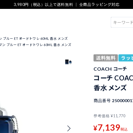
3,980円（税込）以上で送料無料 ｜ 全商品ラッピング対応
検索
ン ブルー ET オードトワレ 60ML 香水 メンズ
マン ブルー ET オードトワレ 60ML 香水 メンズ
送料無料
ラッ
COACH コーチ
コーチ COAC
香水 メンズ
商品番号
25000001
参考価格
¥
11,770
7,139
¥
税込