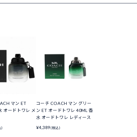
ACH マン ET
コーチ COACH マン グリー
香水 オードトワレ メ
ン ET オードトワレ 40ML 香
水 オードトワレ レディース
¥4,389
込)
(税込)