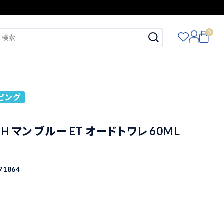
0
ピング
H マン ブルー ET オードトワレ 60ML
71864