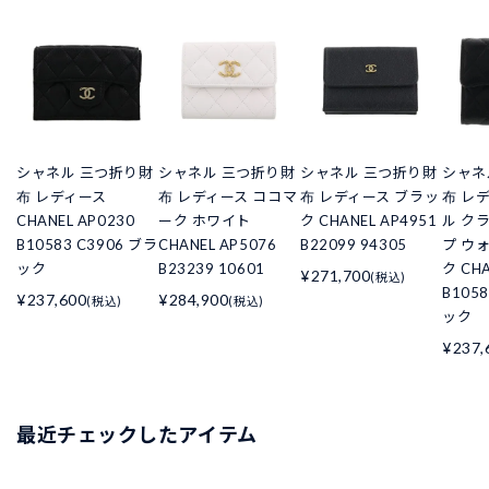
シャネル 三つ折り財
シャネル 三つ折り財
シャネル 三つ折り財
シャネ
布 レディース
布 レディース ココマ
布 レディース ブラッ
布 レ
CHANEL AP0230
ーク ホワイト
ク CHANEL AP4951
ル ク
B10583 C3906 ブラ
CHANEL AP5076
B22099 94305
プ ウ
ック
B23239 10601
ク CHA
¥271,700
(税込)
B105
¥237,600
¥284,900
(税込)
(税込)
ック
¥237,
最近チェックしたアイテム