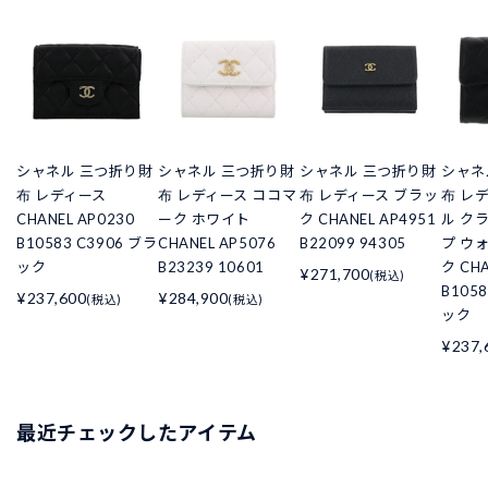
シャネル 三つ折り財
シャネル 三つ折り財
シャネル 三つ折り財
シャネ
布 レディース
布 レディース ココマ
布 レディース ブラッ
布 レ
CHANEL AP0230
ーク ホワイト
ク CHANEL AP4951
ル ク
B10583 C3906 ブラ
CHANEL AP5076
B22099 94305
プ ウ
ック
B23239 10601
ク CHA
¥271,700
(税込)
B105
¥237,600
¥284,900
(税込)
(税込)
ック
¥237,
最近チェックしたアイテム