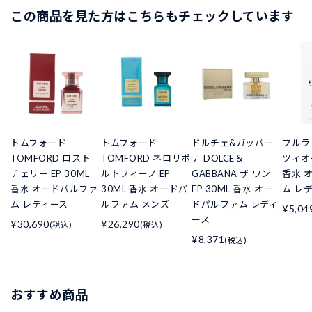
この商品を見た方はこちらもチェックしています
トムフォード
トムフォード
ドルチェ&ガッパー
フルラ 
TOMFORD ロスト
TOMFORD ネロリポ
ナ DOLCE＆
ツィオー
チェリー EP 30ML
ルトフィーノ EP
GABBANA ザ ワン
香水 
香水 オードパルファ
30ML 香水 オードパ
EP 30ML 香水 オー
ム レ
ム レディース
ルファム メンズ
ドパルファム レディ
¥5,04
ース
¥30,690
¥26,290
(税込)
(税込)
¥8,371
(税込)
おすすめ商品