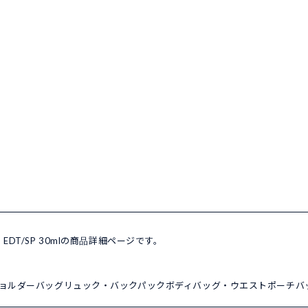
ー EDT/SP 30mlの商品詳細ページです。
ョルダーバッグ
リュック・バックパック
ボディバッグ・ウエストポーチ
バ