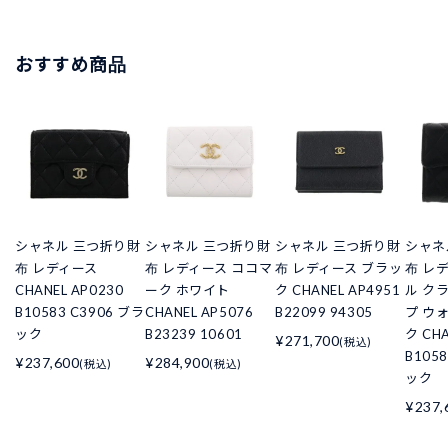
おすすめ商品
シャネル 三つ折り財
シャネル 三つ折り財
シャネル 三つ折り財
シャネ
布 レディース
布 レディース ココマ
布 レディース ブラッ
布 レ
CHANEL AP0230
ーク ホワイト
ク CHANEL AP4951
ル ク
B10583 C3906 ブラ
CHANEL AP5076
B22099 94305
プ ウ
ック
B23239 10601
ク CHA
¥271,700
(税込)
B105
¥237,600
¥284,900
(税込)
(税込)
ック
¥237,