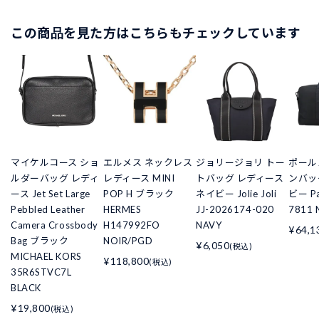
この商品を見た方はこちらもチェックしています
マイケルコース ショ
エルメス ネックレス
ジョリージョリ トー
ポール
ルダーバッグ レディ
レディース MINI
トバッグ レディース
ンバッ
ース Jet Set Large
POP H ブラック
ネイビー Jolie Joli
ビー Pa
Pebbled Leather
HERMES
JJ-2026174-020
7811 
Camera Crossbody
H147992FO
NAVY
¥64,1
Bag ブラック
NOIR/PGD
¥6,050
(税込)
MICHAEL KORS
¥118,800
(税込)
35R6STVC7L
BLACK
¥19,800
(税込)