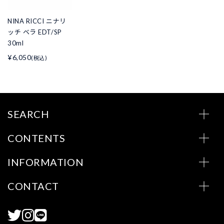
NINA RICCI ニナリ
ッチ ベラ EDT/SP
30ml
¥6,050
(税込)
SEARCH
CONTENTS
INFORMATION
CONTACT