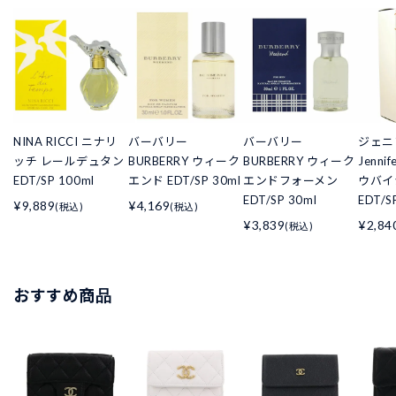
NINA RICCI ニナリ
バーバリー
バーバリー
ジェニ
ッチ レールデュタン
BURBERRY ウィーク
BURBERRY ウィーク
Jenni
EDT/SP 100ml
エンド EDT/SP 30ml
エンドフォーメン
ウバイ
EDT/SP 30ml
EDT/S
¥9,889
¥4,169
(税込)
(税込)
¥3,839
¥2,84
(税込)
おすすめ商品