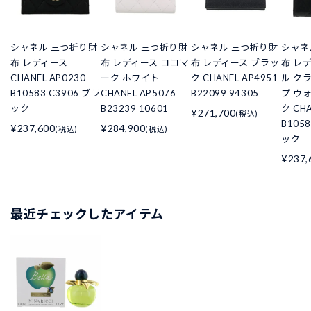
シャネル 三つ折り財
シャネル 三つ折り財
シャネル 三つ折り財
シャネ
布 レディース
布 レディース ココマ
布 レディース ブラッ
布 レ
CHANEL AP0230
ーク ホワイト
ク CHANEL AP4951
ル ク
B10583 C3906 ブラ
CHANEL AP5076
B22099 94305
プ ウ
ック
B23239 10601
ク CHA
¥271,700
(税込)
B105
¥237,600
¥284,900
(税込)
(税込)
ック
¥237,
最近チェックしたアイテム