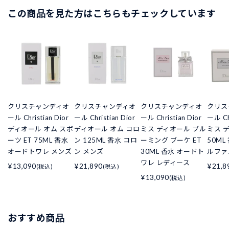
この商品を見た方はこちらもチェックしています
クリスチャンディオ
クリスチャンディオ
クリスチャンディオ
クリス
ール Christian Dior
ール Christian Dior
ール Christian Dior
ール Chr
ディオール オム スポ
ディオール オム コロ
ミス ディオール ブル
ミス デ
ーツ ET 75ML 香水
ン 125ML 香水 コロ
ーミング ブーケ ET
50ML
オードトワレ メンズ
ン メンズ
30ML 香水 オードト
ルファ
ワレ レディース
¥13,090
¥21,890
¥21,8
(税込)
(税込)
¥13,090
(税込)
おすすめ商品