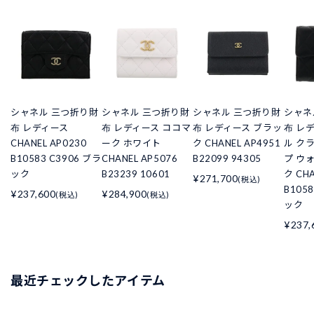
シャネル 三つ折り財
シャネル 三つ折り財
シャネル 三つ折り財
シャネ
布 レディース
布 レディース ココマ
布 レディース ブラッ
布 レ
CHANEL AP0230
ーク ホワイト
ク CHANEL AP4951
ル ク
B10583 C3906 ブラ
CHANEL AP5076
B22099 94305
プ ウ
ック
B23239 10601
ク CHA
¥271,700
(税込)
B105
¥237,600
¥284,900
(税込)
(税込)
ック
¥237,
最近チェックしたアイテム