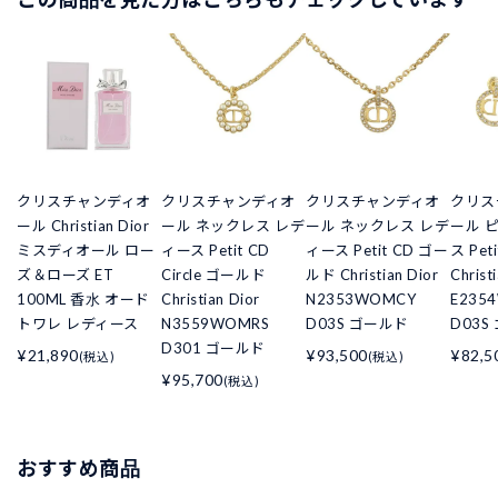
クリスチャンディオ
クリスチャンディオ
クリスチャンディオ
クリス
ール Christian Dior
ール ネックレス レデ
ール ネックレス レデ
ール 
ミスディオール ロー
ィース Petit CD
ィース Petit CD ゴー
ス Pe
ズ＆ローズ ET
Circle ゴールド
ルド Christian Dior
Christ
100ML 香水 オード
Christian Dior
N2353WOMCY
E235
トワレ レディース
N3559WOMRS
D03S ゴールド
D03S
D301 ゴールド
¥21,890
¥93,500
¥82,5
(税込)
(税込)
¥95,700
(税込)
おすすめ商品