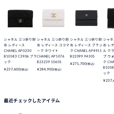
シャネル 三つ折り財
シャネル 三つ折り財
シャネル 三つ折り財
シャネ
布 レディース
布 レディース ココマ
布 レディース ブラッ
布 レ
CHANEL AP0230
ーク ホワイト
ク CHANEL AP4951
ル ク
B10583 C3906 ブラ
CHANEL AP5076
B22099 94305
プ ウ
ック
B23239 10601
ク CHA
¥271,700
(税込)
B105
¥237,600
¥284,900
(税込)
(税込)
ック
¥237,
最近チェックしたアイテム