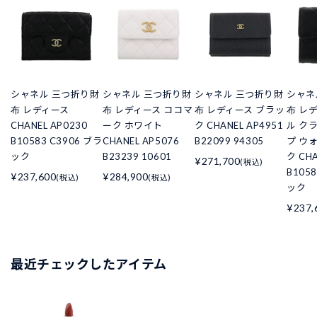
シャネル 三つ折り財
シャネル 三つ折り財
シャネル 三つ折り財
シャネ
布 レディース
布 レディース ココマ
布 レディース ブラッ
布 レ
CHANEL AP0230
ーク ホワイト
ク CHANEL AP4951
ル ク
B10583 C3906 ブラ
CHANEL AP5076
B22099 94305
プ ウ
ック
B23239 10601
ク CHA
¥271,700
(税込)
B105
¥237,600
¥284,900
(税込)
(税込)
ック
¥237,
最近チェックしたアイテム