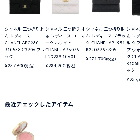
シャネル 三つ折り財
シャネル 三つ折り財
シャネル 三つ折り財
シャネ
布 レディース
布 レディース ココマ
布 レディース ブラッ
布 レ
CHANEL AP0230
ーク ホワイト
ク CHANEL AP4951
ル ク
B10583 C3906 ブラ
CHANEL AP5076
B22099 94305
プ ウ
ック
B23239 10601
ク CHA
¥271,700
(税込)
B105
¥237,600
¥284,900
(税込)
(税込)
ック
¥237,
最近チェックしたアイテム