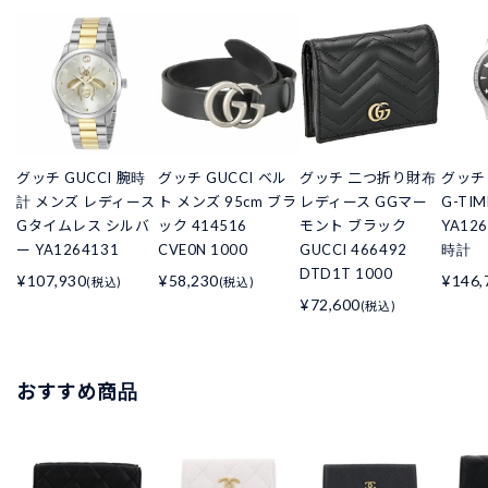
グッチ GUCCI 腕時
グッチ GUCCI ベル
グッチ 二つ折り財布
グッチ
計 メンズ レディース
ト メンズ 95cm ブラ
レディース GGマー
G-TIM
Gタイムレス シルバ
ック 414516
モント ブラック
YA12
ー YA1264131
CVE0N 1000
GUCCI 466492
時計
DTD1T 1000
¥107,930
¥58,230
¥146,
(税込)
(税込)
¥72,600
(税込)
おすすめ商品