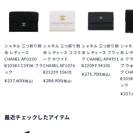
シャネル 三つ折り財
シャネル 三つ折り財
シャネル 三つ折り財
シャネ
布 レディース
布 レディース ココマ
布 レディース ブラッ
布 レ
CHANEL AP0230
ーク ホワイト
ク CHANEL AP4951
ル ク
B10583 C3906 ブラ
CHANEL AP5076
B22099 94305
プ ウ
ック
B23239 10601
ク CHA
¥271,700
(税込)
B105
¥237,600
¥284,900
(税込)
(税込)
ック
¥237,
最近チェックしたアイテム