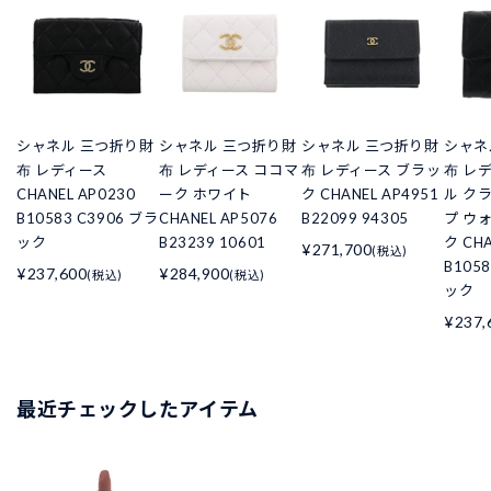
シャネル 三つ折り財
シャネル 三つ折り財
シャネル 三つ折り財
シャネ
布 レディース
布 レディース ココマ
布 レディース ブラッ
布 レ
CHANEL AP0230
ーク ホワイト
ク CHANEL AP4951
ル ク
B10583 C3906 ブラ
CHANEL AP5076
B22099 94305
プ ウ
ック
B23239 10601
ク CHA
¥271,700
(税込)
B105
¥237,600
¥284,900
(税込)
(税込)
ック
¥237,
最近チェックしたアイテム