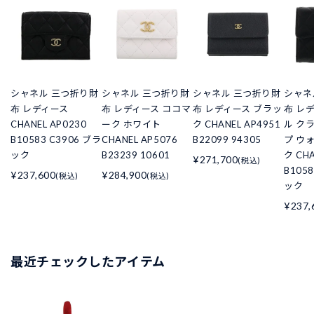
シャネル 三つ折り財
シャネル 三つ折り財
シャネル 三つ折り財
シャネ
布 レディース
布 レディース ココマ
布 レディース ブラッ
布 レ
CHANEL AP0230
ーク ホワイト
ク CHANEL AP4951
ル ク
B10583 C3906 ブラ
CHANEL AP5076
B22099 94305
プ ウ
ック
B23239 10601
ク CHA
¥271,700
(税込)
B105
¥237,600
¥284,900
(税込)
(税込)
ック
¥237,
最近チェックしたアイテム