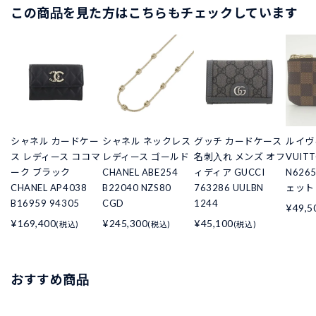
この商品を見た方はこちらもチェックしています
シャネル カードケー
シャネル ネックレス
グッチ カードケース
ルイヴィ
ス レディース ココマ
レディース ゴールド
名刺入れ メンズ オフ
VUIT
ーク ブラック
CHANEL ABE254
ィディア GUCCI
N626
CHANEL AP4038
B22040 NZS80
763286 UULBN
ェット
B16959 94305
CGD
1244
¥49,5
¥169,400
¥245,300
¥45,100
(税込)
(税込)
(税込)
おすすめ商品