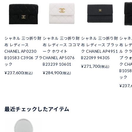
シャネル 三つ折り財
シャネル 三つ折り財
シャネル 三つ折り財
シャネ
布 レディース
布 レディース ココマ
布 レディース ブラッ
布 レ
CHANEL AP0230
ーク ホワイト
ク CHANEL AP4951
ル ク
B10583 C3906 ブラ
CHANEL AP5076
B22099 94305
プ ウ
ック
B23239 10601
ク CHA
¥271,700
(税込)
B105
¥237,600
¥284,900
(税込)
(税込)
ック
¥237,
最近チェックしたアイテム