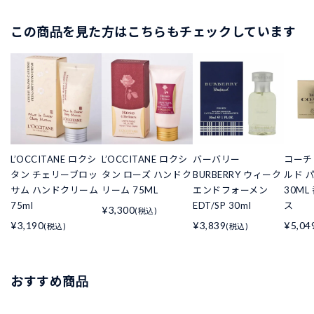
この商品を見た方はこちらもチェックしています
L’OCCITANE ロクシ
L’OCCITANE ロクシ
バーバリー
コーチ 
タン チェリーブロッ
タン ローズ ハンドク
BURBERRY ウィーク
ルド 
サム ハンドクリーム
リーム 75ML
エンドフォーメン
30ML
75ml
EDT/SP 30ml
ス
¥3,300
(税込)
¥3,190
¥3,839
¥5,04
(税込)
(税込)
おすすめ商品