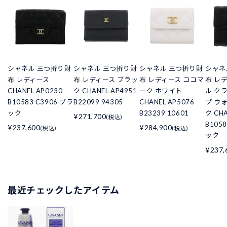
シャネル 三つ折り財
シャネル 三つ折り財
シャネル 三つ折り財
シャネ
布 レディース
布 レディース ブラッ
布 レディース ココマ
布 レ
CHANEL AP0230
ク CHANEL AP4951
ーク ホワイト
ル ク
B10583 C3906 ブラ
B22099 94305
CHANEL AP5076
プ ウ
ック
B23239 10601
ク CHA
¥271,700
(税込)
B105
¥237,600
¥284,900
(税込)
(税込)
ック
¥237,
最近チェックしたアイテム