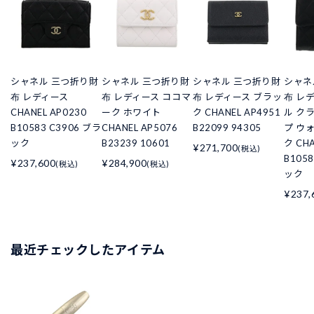
シャネル 三つ折り財
シャネル 三つ折り財
シャネル 三つ折り財
シャネ
布 レディース
布 レディース ココマ
布 レディース ブラッ
布 レ
CHANEL AP0230
ーク ホワイト
ク CHANEL AP4951
ル ク
B10583 C3906 ブラ
CHANEL AP5076
B22099 94305
プ ウ
ック
B23239 10601
ク CHA
¥271,700
(税込)
B105
¥237,600
¥284,900
(税込)
(税込)
ック
¥237,
最近チェックしたアイテム