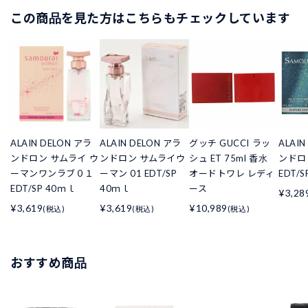
この商品を見た方はこちらもチェックしています
ALAIN DELON アラ
ALAIN DELON アラ
グッチ GUCCI ラッ
ALAIN
ンドロン サムライ ウ
ンドロン サムライウ
シュ ET 75ml 香水
ンドロ
ーマンワンラブ０１
ーマン 01 EDT/SP
オードトワレ レディ
EDT/
EDT/SP 40ｍｌ
40ｍｌ
ース
¥3,28
¥3,619
¥3,619
¥10,989
(税込)
(税込)
(税込)
おすすめ商品