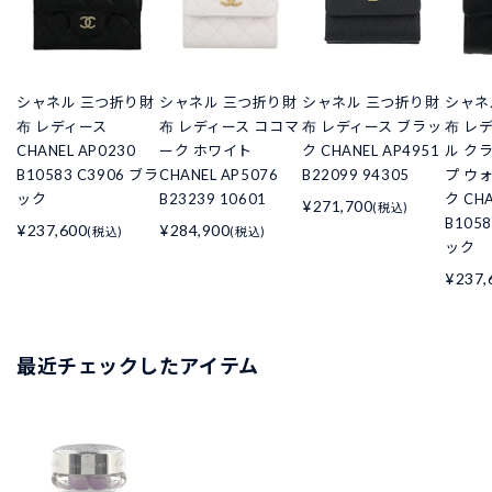
シャネル 三つ折り財
シャネル 三つ折り財
シャネル 三つ折り財
シャネ
布 レディース
布 レディース ココマ
布 レディース ブラッ
布 レ
CHANEL AP0230
ーク ホワイト
ク CHANEL AP4951
ル ク
B10583 C3906 ブラ
CHANEL AP5076
B22099 94305
プ ウ
ック
B23239 10601
ク CHA
¥271,700
(税込)
B105
¥237,600
¥284,900
(税込)
(税込)
ック
¥237,
最近チェックしたアイテム