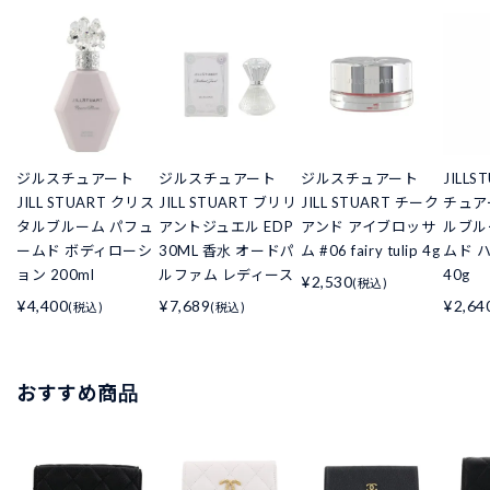
ジルスチュアート
ジルスチュアート
ジルスチュアート
JILL
JILL STUART クリス
JILL STUART ブリリ
JILL STUART チーク
チュア
タルブルーム パフュ
アントジュエル EDP
アンド アイブロッサ
ルブル
ームド ボディローシ
30ML 香水 オードパ
ム #06 fairy tulip 4g
ムド 
ョン 200ml
ルファム レディース
40g
¥2,530
(税込)
¥4,400
¥7,689
¥2,64
(税込)
(税込)
おすすめ商品