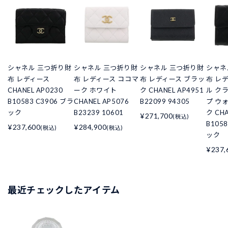
シャネル 三つ折り財
シャネル 三つ折り財
シャネル 三つ折り財
シャネ
布 レディース
布 レディース ココマ
布 レディース ブラッ
布 レ
CHANEL AP0230
ーク ホワイト
ク CHANEL AP4951
ル ク
B10583 C3906 ブラ
CHANEL AP5076
B22099 94305
プ ウ
ック
B23239 10601
ク CHA
¥271,700
(税込)
B105
¥237,600
¥284,900
(税込)
(税込)
ック
¥237,
最近チェックしたアイテム