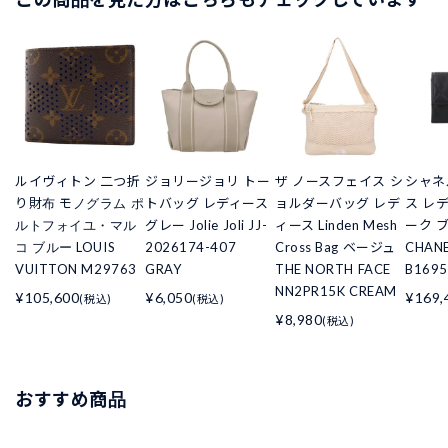
ルイヴィトン 二つ折
ジョリージョリ トー
ザ ノースフェイス シ
シャネ
り財布 モノグラム ポ
トバッグ レディース
ョルダーバッグ レデ
ス レ
ルトフォイユ・マル
グレー Jolie Joli JJ-
ィース Linden Mesh
ーク 
コ ブルー LOUIS
2026174-407
Cross Bag ベージュ
CHANE
VUITTON M29763
GRAY
THE NORTH FACE
B1695
NN2PR15K CREAM
¥105,600
¥6,050
¥169,
(税込)
(税込)
¥8,980
(税込)
おすすめ商品