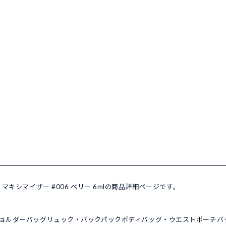
リップ マキシマイザー #006 ベリー 6mlの商品詳細ページです。
ョルダーバッグ
リュック・バックパック
ボディバッグ・ウエストポーチ
バ