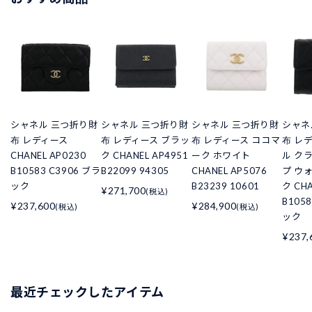
シャネル 三つ折り財
シャネル 三つ折り財
シャネル 三つ折り財
シャネ
布 レディース
布 レディース ブラッ
布 レディース ココマ
布 レ
CHANEL AP0230
ク CHANEL AP4951
ーク ホワイト
ル ク
B10583 C3906 ブラ
B22099 94305
CHANEL AP5076
プ ウ
ック
B23239 10601
ク CHA
¥271,700
(税込)
B105
¥237,600
¥284,900
(税込)
(税込)
ック
¥237,
最近チェックしたアイテム