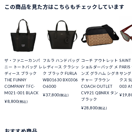
この商品を見た方はこちらもチェックしています
ザ・ファニーカンパ
フルラ ハンドバッグ
コーチ アウトレット
SAINT
ニー トートバッグ レ
レディース クラシッ
ショルダーバッグ メ
PARI
ディース ブラック
ク ブラック FURLA
ンズ グラハム シグネ
サング
THE FUNNY
WB01630 BX0306
チャー ブラウン
クス SL
COMPANY TFC-
O6000
COACH OUTLET
003 A
M021-001 BLACK
CV921 QBNRX タン
¥37,800
¥19,8
(税込)
ブラック
¥8,800
(税込)
¥28,800
(税込)
おすすめ商品