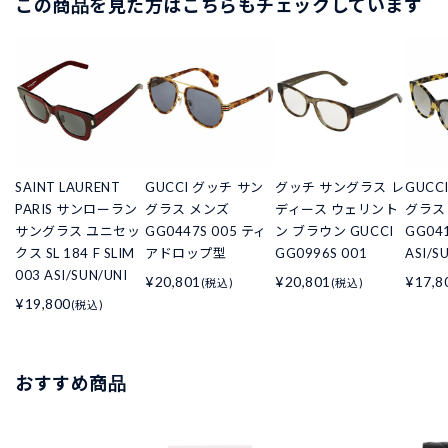
この商品を見た方はこちらもチェックしています
SAINT LAURENT
GUCCI グッチ サン
グッチ サングラス レ
GUCC
PARIS サンローラン
グラス メンズ
ディース ウェリント
グラス
サングラス ユニセッ
GG0447S 005 ティ
ン ブラウン GUCCI
GG041
クス SL 184 F SLIM
アドロップ型
GG0996S 001
ASI/S
003 ASI/SUN/UNI
¥20,801
¥20,801
¥17,8
(税込)
(税込)
¥19,800
(税込)
おすすめ商品