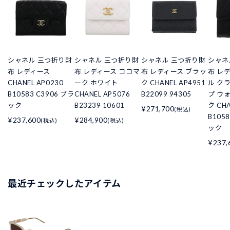
シャネル 三つ折り財
シャネル 三つ折り財
シャネル 三つ折り財
シャネ
布 レディース
布 レディース ココマ
布 レディース ブラッ
布 レ
CHANEL AP0230
ーク ホワイト
ク CHANEL AP4951
ル ク
B10583 C3906 ブラ
CHANEL AP5076
B22099 94305
プ ウ
ック
B23239 10601
ク CHA
¥271,700
(税込)
B105
¥237,600
¥284,900
(税込)
(税込)
ック
¥237,
最近チェックしたアイテム