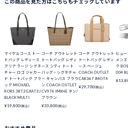
この商品を見た方はこちらもチェックしています
マイケルコース トー
コーチ アウトレット
コーチ アウトレット
ヒュー
トバッグ レディース
トートバッグ レディ
トートバッグ レディ
メンズ 
アリア ラージ シグネ
ース シティ トート
ース ベージュ
ク BOS
チャー ロゴ ジャカー
バッグ・シグネチャ
COACH OUTLET
004 B
ド トートバッグ ブラ
ー キャンバス ブラウ
CAK367 IMOT4
¥13,8
ック MICHAEL
ン COACH OUTLET
¥29,700
(税込)
KORS 38T2GXAT3J
CV976 IMXHE タン/
BLACK MULTI
ブラウン
¥19,800
¥33,800
(税込)
(税込)