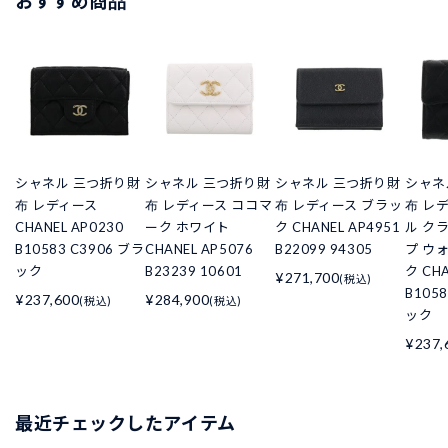
おすすめ商品
シャネル 三つ折り財
シャネル 三つ折り財
シャネル 三つ折り財
シャネ
布 レディース
布 レディース ココマ
布 レディース ブラッ
布 レ
CHANEL AP0230
ーク ホワイト
ク CHANEL AP4951
ル ク
B10583 C3906 ブラ
CHANEL AP5076
B22099 94305
プ ウ
ック
B23239 10601
ク CHA
¥271,700
(税込)
B105
¥237,600
¥284,900
(税込)
(税込)
ック
¥237,
最近チェックしたアイテム