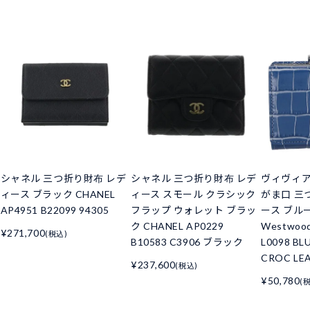
シャネル 三つ折り財布 レデ
シャネル 三つ折り財布 レデ
ヴィヴィ
ィース ブラック CHANEL
ィース スモール クラシック
がま口 三
AP4951 B22099 94305
フラップ ウォレット ブラッ
ース ブルー 
ク CHANEL AP0229
Westwoo
¥271,700
(税込)
B10583 C3906 ブラック
L0098 BL
CROC LE
¥237,600
(税込)
¥50,780
(