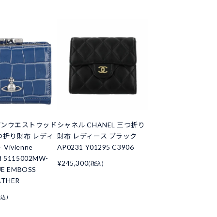
アンウエストウッド
シャネル CHANEL 三つ折り
つ折り財布 レディ
財布 レディース ブラック
Vivienne
AP0231 Y01295 C3906
d 5115002MW-
¥245,300
(税込)
UE EMBOSS
ATHER
税込)