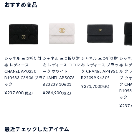
おすすめ商品
シャネル 三つ折り財
シャネル 三つ折り財
シャネル 三つ折り財
シャネ
布 レディース
布 レディース ココマ
布 レディース ブラッ
布 レ
CHANEL AP0230
ーク ホワイト
ク CHANEL AP4951
ル ク
B10583 C3906 ブラ
CHANEL AP5076
B22099 94305
プ ウ
ック
B23239 10601
ク CHA
¥271,700
(税込)
B105
¥237,600
¥284,900
(税込)
(税込)
ック
¥237,
最近チェックしたアイテム