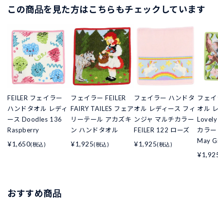
この商品を見た方はこちらもチェックしています
FEILER フェイラー
フェイラー FEILER
フェイラー ハンドタ
フェイ
ハンドタオル レディ
FAIRY TAILES フェア
オル レディース フィ
オル 
ース Doodles 136
リーテール アカズキ
ンジャ マルチカラー
Lovel
Raspberry
ン ハンドタオル
FEILER 122 ローズ
カラー F
May G
¥1,650
¥1,925
¥1,925
(税込)
(税込)
(税込)
¥1,92
おすすめ商品