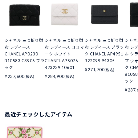
シャネル 三つ折り財
シャネル 三つ折り財
シャネル 三つ折り財
シャネ
布 レディース
布 レディース ココマ
布 レディース ブラッ
布 レ
CHANEL AP0230
ーク ホワイト
ク CHANEL AP4951
ル ク
B10583 C3906 ブラ
CHANEL AP5076
B22099 94305
プ ウ
ック
B23239 10601
ク CHA
¥271,700
(税込)
B105
¥237,600
¥284,900
(税込)
(税込)
ック
¥237,
最近チェックしたアイテム