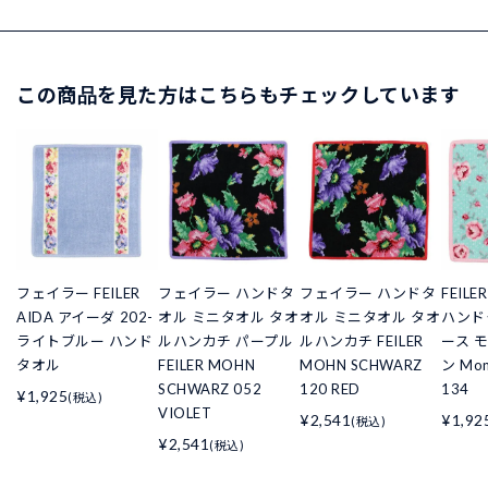
この商品を見た方はこちらもチェックしています
フェイラー FEILER
フェイラー ハンドタ
フェイラー ハンドタ
FEIL
AIDA アイーダ 202-
オル ミニタオル タオ
オル ミニタオル タオ
ハンド
ライトブルー ハンド
ルハンカチ パープル
ルハンカチ FEILER
ース 
タオル
FEILER MOHN
MOHN SCHWARZ
ン Mon 
SCHWARZ 052
120 RED
134
¥1,925
(税込)
VIOLET
¥2,541
¥1,92
(税込)
¥2,541
(税込)