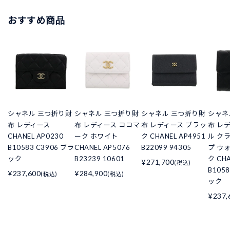
おすすめ商品
シャネル 三つ折り財
シャネル 三つ折り財
シャネル 三つ折り財
シャネ
布 レディース
布 レディース ココマ
布 レディース ブラッ
布 レ
CHANEL AP0230
ーク ホワイト
ク CHANEL AP4951
ル ク
B10583 C3906 ブラ
CHANEL AP5076
B22099 94305
プ ウ
ック
B23239 10601
ク CHA
¥271,700
(税込)
B105
¥237,600
¥284,900
(税込)
(税込)
ック
¥237,