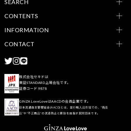
SEARCH
CONTENTS
INFORMATION
CONTACT
株式会社セキドは
東証STANDARD上場会社です。
証券コード 9878
GINZA LoveLoveはAACDの会員企業です。
日本流通自主管理協会(AACD)とは、並行輸入品市場での、“偽造
品”や“不正商品”の流通防止と排除を目指す民間団体です。