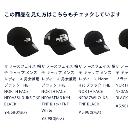
この商品を見た方はこちらもチェックしています
ザ ノースフェイス 帽
ザ ノースフェイス 帽
ザ ノースフェイス 帽
ザ ノ
子 キャップ メンズ
子 キャップ メンズ
子 キャップ メンズ
子 キ
レディース 男女兼用
レディース 男女兼用
レディース Norm
ブラック
ブラック THE
ブラック THE
Hat ブラック THE
NORTH
NORTH FACE
NORTH FACE
NORTH FACE
NF0A5
NF0A3SH3 JK3 TNF
NF0A3FM3 KY4
NF0A7WHOJK3
BLACK
BLACK
TNF Black/TNF
TNF BLACK
¥5,98
White
¥4,580
¥5,980
(税込)
(税込)
¥5,980
(税込)