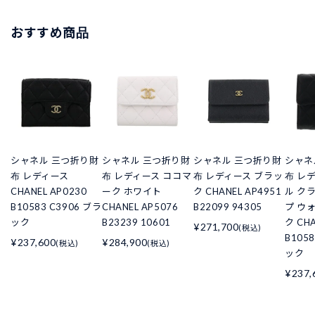
おすすめ商品
シャネル 三つ折り財
シャネル 三つ折り財
シャネル 三つ折り財
シャネ
布 レディース
布 レディース ココマ
布 レディース ブラッ
布 レ
CHANEL AP0230
ーク ホワイト
ク CHANEL AP4951
ル ク
B10583 C3906 ブラ
CHANEL AP5076
B22099 94305
プ ウ
ック
B23239 10601
ク CHA
¥271,700
(税込)
B105
¥237,600
¥284,900
(税込)
(税込)
ック
¥237,