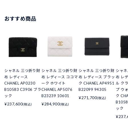
おすすめ商品
シャネル 三つ折り財
シャネル 三つ折り財
シャネル 三つ折り財
シャネ
布 レディース
布 レディース ココマ
布 レディース ブラッ
布 レ
CHANEL AP0230
ーク ホワイト
ク CHANEL AP4951
ル ク
B10583 C3906 ブラ
CHANEL AP5076
B22099 94305
プ ウ
ック
B23239 10601
ク CHA
¥271,700
(税込)
B105
¥237,600
¥284,900
(税込)
(税込)
ック
¥237,