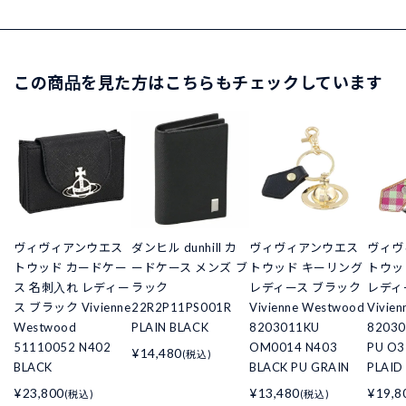
この商品を見た方はこちらもチェックしています
ヴィヴィアンウエス
ダンヒル dunhill カ
ヴィヴィアンウエス
ヴィヴ
トウッド カードケー
ードケース メンズ ブ
トウッド キーリング
トウッ
ス 名刺入れ レディー
ラック
レディース ブラック
レディ
ス ブラック Vivienne
22R2P11PS001R
Vivienne Westwood
Vivie
Westwood
PLAIN BLACK
8203011KU
82030
51110052 N402
OM0014 N403
PU O3
¥14,480
(税込)
BLACK
BLACK PU GRAIN
PLAID
¥23,800
¥13,480
¥19,8
(税込)
(税込)