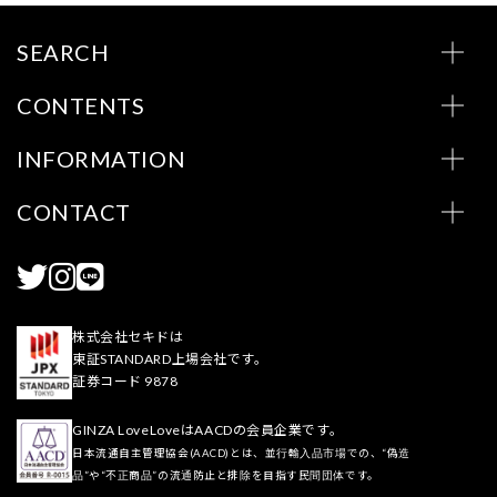
SEARCH
CONTENTS
INFORMATION
CONTACT
株式会社セキドは
東証STANDARD上場会社です。
証券コード 9878
GINZA LoveLoveはAACDの会員企業です。
日本流通自主管理協会(AACD)とは、並行輸入品市場での、“偽造
品”や“不正商品”の流通防止と排除を目指す民間団体です。