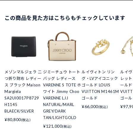
この商品を見た方はこちらもチェックしています
メゾンマルジェラ 二
ジミーチュウ トート
ルイヴィトン リン
ルイヴ
つ折り財布 レディー
バッグ レディース
グ・LVアイコニック
レット
ス ブラック Maison
VARENNE S TOTE ホ
ゴールド LOUIS
ールド 
Margiela
ワイト Jimmy Choo
VUITTON M1461M
VUIT
SA2UI0017P8729
VARENNE LJJ
ゴールド
ゴール
H1145
NATURAL/MARL
¥66,000
¥97,9
(税込)
BLAECK/SILVER
GREY/DARK
TAN/LIGHTGOLD
¥80,800
(税込)
¥121,000
(税込)