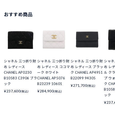
おすすめ商品
シャネル 三つ折り財
シャネル 三つ折り財
シャネル 三つ折り財
シャネ
布 レディース
布 レディース ココマ
布 レディース ブラッ
布 レ
CHANEL AP0230
ーク ホワイト
ク CHANEL AP4951
ル ク
B10583 C3906 ブラ
CHANEL AP5076
B22099 94305
プ ウ
ック
B23239 10601
ク CHA
¥271,700
(税込)
B105
¥237,600
¥284,900
(税込)
(税込)
ック
¥237,