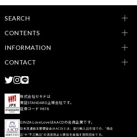
SEARCH
CONTENTS
INFORMATION
CONTACT
株式会社セキドは
東証STANDARD上場会社です。
証券コード 9878
GINZA LoveLoveはAACDの会員企業です。
日本流通自主管理協会(AACD)とは、並行輸入品市場での、“偽造
品”や“不正商品”の流通防止と排除を目指す民間団体です。