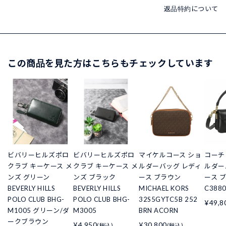
返品特約について
この商品を見た方はこちらもチェックしています
ビバリーヒルズポロ
ビバリーヒルズポロ
マイケルコース ショ
コーチ 
クラブ キーケース メ
クラブ キーケース メ
ルダーバッグ レディ
ルダー
ンズ グリーン
ンズ ブラック
ース ブラウン
ース 
BEVERLY HILLS
BEVERLY HILLS
MICHAEL KORS
C3880
POLO CLUB BHG-
POLO CLUB BHG-
32S5GYTC5B 252
¥49,8
M1005 グリーン/ダ
M3005
BRN ACORN
ークブラウン
¥4,950
¥30,800
(税込)
(税込)