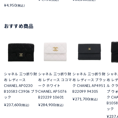
¥4,950
(税込)
おすすめ商品
シャネル 三つ折り財
シャネル 三つ折り財
シャネル 三つ折り財
シャネ
布 レディース
布 レディース ココマ
布 レディース ブラッ
布 レ
CHANEL AP0230
ーク ホワイト
ク CHANEL AP4951
ル ク
B10583 C3906 ブラ
CHANEL AP5076
B22099 94305
プ ウ
ック
B23239 10601
ク CHA
¥271,700
(税込)
B105
¥237,600
¥284,900
(税込)
(税込)
ック
¥237,