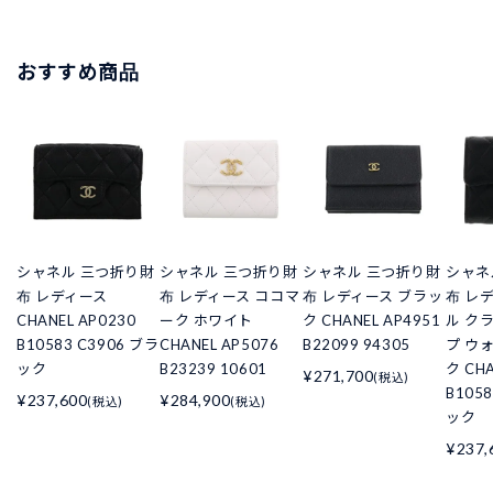
おすすめ商品
シャネル 三つ折り財
シャネル 三つ折り財
シャネル 三つ折り財
シャネ
布 レディース
布 レディース ココマ
布 レディース ブラッ
布 レ
CHANEL AP0230
ーク ホワイト
ク CHANEL AP4951
ル ク
B10583 C3906 ブラ
CHANEL AP5076
B22099 94305
プ ウ
ック
B23239 10601
ク CHA
¥271,700
(税込)
B105
¥237,600
¥284,900
(税込)
(税込)
ック
¥237,