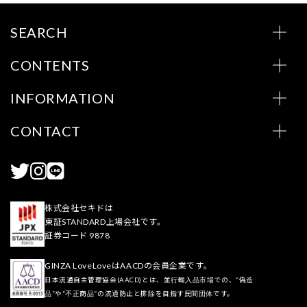
SEARCH
CONTENTS
INFORMATION
CONTACT
株式会社セキドは
東証STANDARD上場会社です。
証券コード 9878
GINZA LoveLoveはAACDの会員企業です。
日本流通自主管理協会(AACD)とは、並行輸入品市場での、“偽造
品”や“不正商品”の流通防止と排除を目指す民間団体です。