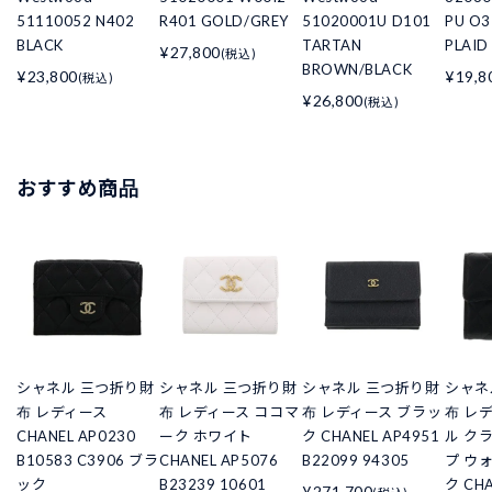
51110052 N402
R401 GOLD/GREY
51020001U D101
PU O3
BLACK
TARTAN
PLAID
¥27,800
(税込)
BROWN/BLACK
¥23,800
¥19,8
(税込)
¥26,800
(税込)
おすすめ商品
シャネル 三つ折り財
シャネル 三つ折り財
シャネル 三つ折り財
シャネ
布 レディース
布 レディース ココマ
布 レディース ブラッ
布 レ
CHANEL AP0230
ーク ホワイト
ク CHANEL AP4951
ル ク
B10583 C3906 ブラ
CHANEL AP5076
B22099 94305
プ ウ
ック
B23239 10601
ク CHA
¥271,700