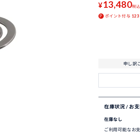
13,480
¥
税
ポイント付与
123
申し訳
在庫状況 / お
在庫なし
ご利用可能なお