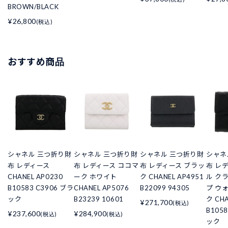
BROWN/BLACK
¥26,800
(税込)
おすすめ商品
シャネル 三つ折り財
シャネル 三つ折り財
シャネル 三つ折り財
シャネ
布 レディース
布 レディース ココマ
布 レディース ブラッ
布 レ
CHANEL AP0230
ーク ホワイト
ク CHANEL AP4951
ル ク
B10583 C3906 ブラ
CHANEL AP5076
B22099 94305
プ ウ
ック
B23239 10601
ク CHA
¥271,700
(税込)
B105
¥237,600
¥284,900
(税込)
(税込)
ック