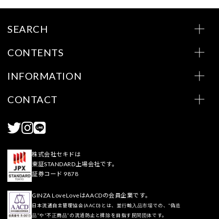
SEARCH
CONTENTS
INFORMATION
CONTACT
株式会社セキドは
東証STANDARD上場会社です。
証券コード 9878
GINZA LoveLoveはAACDの会員企業です。
日本流通自主管理協会(AACD)とは、並行輸入品市場での、“偽造
品”や“不正商品”の流通防止と排除を目指す民間団体です。