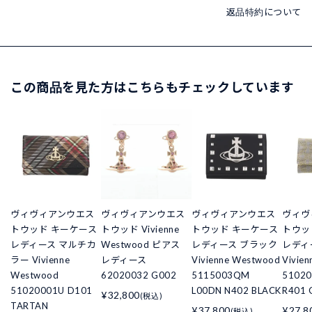
返品特約について
この商品を見た方はこちらもチェックしています
ヴィヴィアンウエス
ヴィヴィアンウエス
ヴィヴィアンウエス
ヴィヴ
トウッド キーケース
トウッド Vivienne
トウッド キーケース
トウッ
レディース マルチカ
Westwood ピアス
レディース ブラック
レディ
ラー Vivienne
レディース
Vivienne Westwood
Vivie
Westwood
62020032 G002
5115003QM
51020
51020001U D101
L00DN N402 BLACK
R401 
¥32,800
(税込)
TARTAN
¥37,800
¥27,8
(税込)