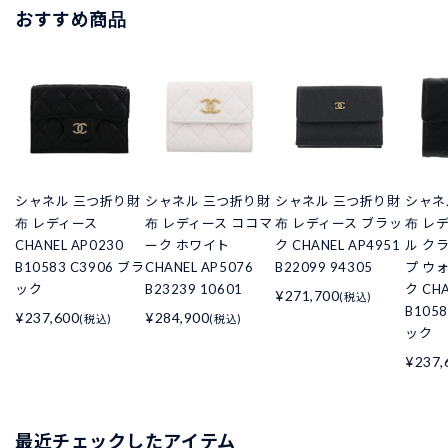
おすすめ商品
シャネル 三つ折り財
シャネル 三つ折り財
シャネル 三つ折り財
シャネ
布 レディース
布 レディース ココマ
布 レディース ブラッ
布 レ
CHANEL AP0230
ーク ホワイト
ク CHANEL AP4951
ル ク
B10583 C3906 ブラ
CHANEL AP5076
B22099 94305
プ ウ
ック
B23239 10601
ク CHA
¥271,700
(税込)
B105
¥237,600
¥284,900
(税込)
(税込)
ック
¥237,
最近チェックしたアイテム