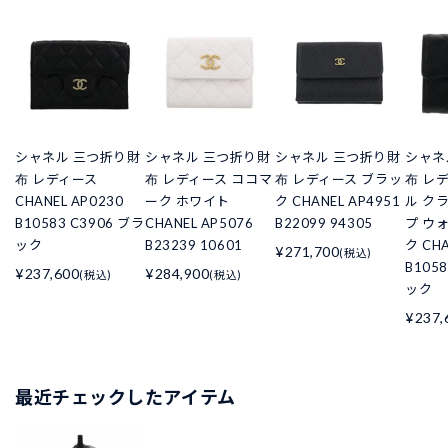
シャネル 三つ折り財
シャネル 三つ折り財
シャネル 三つ折り財
シャネ
布 レディース
布 レディース ココマ
布 レディース ブラッ
布 レ
CHANEL AP0230
ーク ホワイト
ク CHANEL AP4951
ル ク
B10583 C3906 ブラ
CHANEL AP5076
B22099 94305
プ ウ
ック
B23239 10601
ク CHA
¥271,700
(税込)
B105
¥237,600
¥284,900
(税込)
(税込)
ック
¥237,
最近チェックしたアイテム