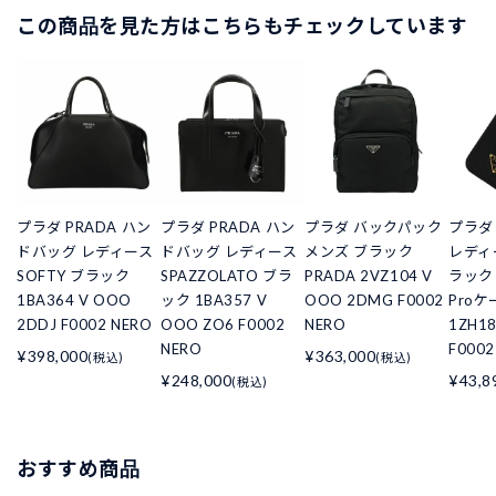
この商品を見た方はこちらもチェックしています
プラダ PRADA ハン
プラダ PRADA ハン
プラダ バックパック
プラダ
ドバッグ レディース
ドバッグ レディース
メンズ ブラック
レディ
SOFTY ブラック
SPAZZOLATO ブラ
PRADA 2VZ104 V
ラック i
1BA364 V OOO
ック 1BA357 V
OOO 2DMG F0002
Proケ
2DDJ F0002 NERO
OOO ZO6 F0002
NERO
1ZH1
NERO
F0002
¥398,000
¥363,000
(税込)
(税込)
¥248,000
¥43,8
(税込)
おすすめ商品