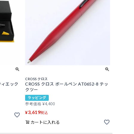
CROSS クロス
イティエック
CROSS クロス ボールペン AT0652-8 テッ
クツー
ラッピング
参考価格
¥
4,400
3,619
¥
税込
カートに入れる