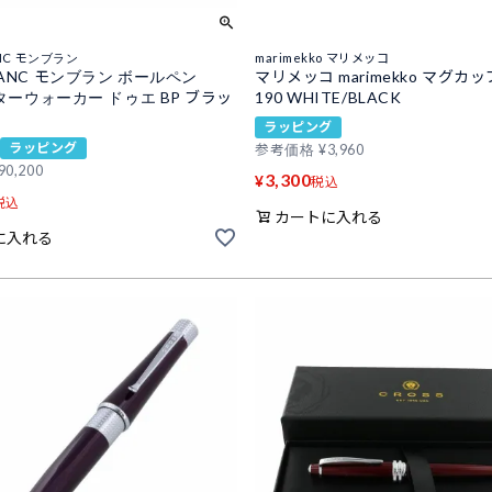
NC モンブラン
marimekko マリメッコ
LANC モンブラン ボールペン
マリメッコ marimekko マグカップ
スターウォーカー ドゥエ BP ブラッ
190 WHITE/BLACK
ラッピング
ラッピング
参考価格
¥
3,960
90,200
3,300
¥
税込
税込
カートに入れる
に入れる