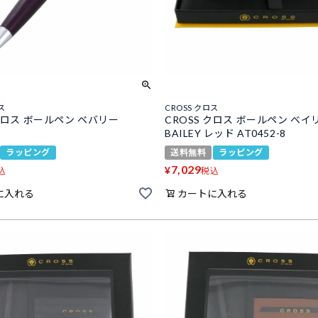
ス
CROSS クロス
 クロス ボールペン ベバリー
CROSS クロス ボールペン ベイ
7
BAILEY レッド AT0452-8
ラッピング
送料無料
ラッピング
7,029
¥
込
税込
に入れる
カートに入れる