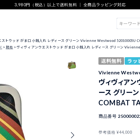
3,980円（税込）以上で送料無料 ｜ 全商品ラッピング対応
検索
ウッド がま口 小銭入れ レディース グリーン Vivienne Westwood 52010005U COMB
ド
財布
ヴィヴィアンウエストウッド がま口 小銭入れ レディース グリーン Vivienne Westwo
送料無料
ラッ
Vivienne We
ヴィヴィアン
ース グリーン V
COMBAT TA
商品番号
25000002
参考価格
¥
44,000