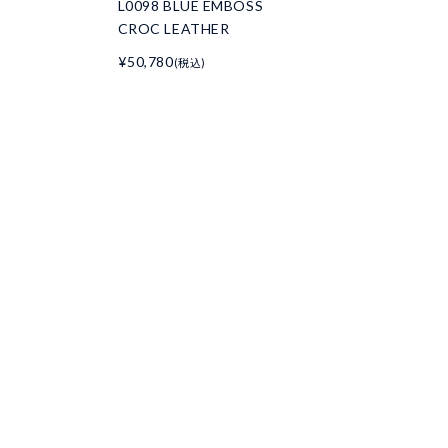
L0098 BLUE EMBOSS
CROC LEATHER
¥50,780
(税込)