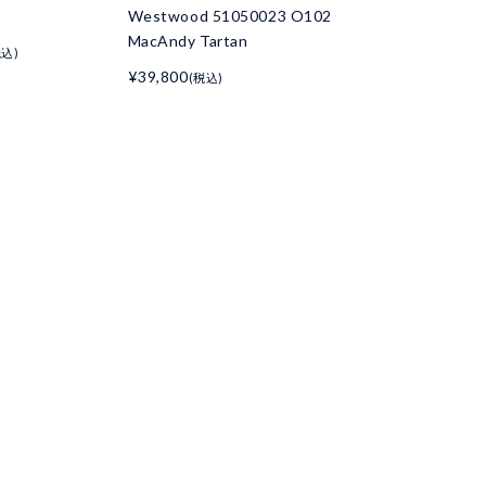
Westwood 51050023 O102
MacAndy Tartan
税込)
¥39,800
(税込)